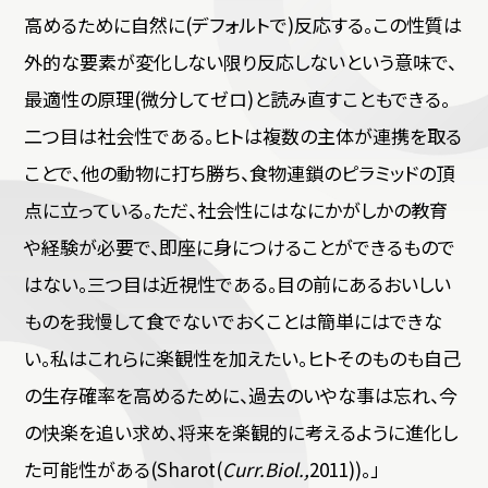
高めるために自然に(デフォルトで)反応する。この性質は
外的な要素が変化しない限り反応しないという意味で、
最適性の原理(微分してゼロ)と読み直すこともできる。
二つ目は社会性である。ヒトは複数の主体が連携を取る
ことで、他の動物に打ち勝ち、食物連鎖のピラミッドの頂
点に立っている。ただ、社会性にはなにかがしかの教育
や経験が必要で、即座に身につけることができるもので
はない。三つ目は近視性である。目の前にあるおいしい
ものを我慢して食でないでおくことは簡単にはできな
い。私はこれらに楽観性を加えたい。ヒトそのものも自己
の生存確率を高めるために、過去のいやな事は忘れ、今
の快楽を追い求め、将来を楽観的に考えるように進化し
た可能性がある(Sharot(
Curr.Biol.,
2011))。」