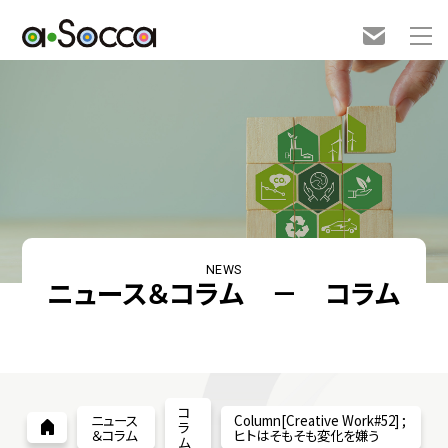
NEWS
ニュース＆コラム － コラム
コ
ニュース
Column[Creative Work#52] ;
ラ
＆コラム
ヒトはそもそも変化を嫌う
ム