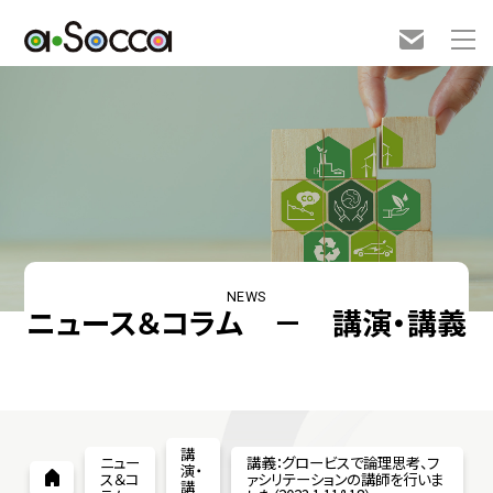
NEWS
ニュース＆コラム － 講演・講義
講
ニュー
講義：グロービスで論理思考、フ
演・
ス＆コ
ァシリテーションの講師を行いま
講